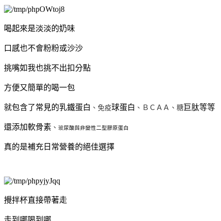
喝起來是淡淡的奶味
口感也不會粉粉或沙沙
挑嘴如我也挑不出扣分點
方便又簡單的喝一包
就包含了常見的乳鐵蛋白
球蛋白
巨肽等等
、免疫
、ＢＣＡＡ
、糖
還添加軟骨素
、
玻
尿酸與非變性二型膠原蛋白
真的是補充日常營養的絕佳選擇
攪拌杯直接帶著走
走到哪喝到哪