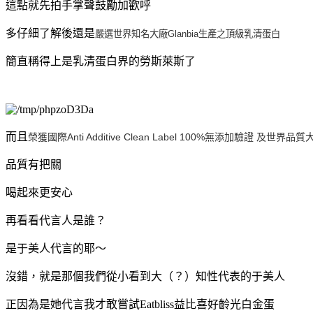
這點就先拍手掌聲鼓勵加歡呼
多仔細了解後還是
嚴選世界知名大廠Glanbia生產之頂級乳清蛋白
簡直稱得上是乳清蛋白界的勞斯萊斯了
而且
榮獲國際Anti Additive Clean Label 100%無添加驗證 及世界品
品質有把關
喝起來更安心
再看看代言人是誰？
是于美人代言的耶～
沒錯，就是那個我們從小看到大（？）知性代表的于美人
正因為是她代言我才敢嘗試Eatbliss益比喜好齡光白金蛋