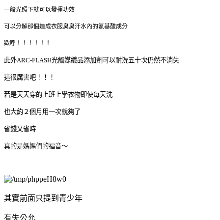
一般光照下就可以發揮功效
可以分解那個造成衣服臭臭汗水內的氨基酸成分
歡呼！！！！！！
此外ARC-FLASH光觸媒織品添加劑可以耐洗五十次仍然不消失
這很厲害吧！！！
若是天天穿的上班上學衣物即使每天洗
也大約２個月用一次就夠了
省錢又省時
真的是媽媽們的福音～
其實前面只提到青少年
有失公允