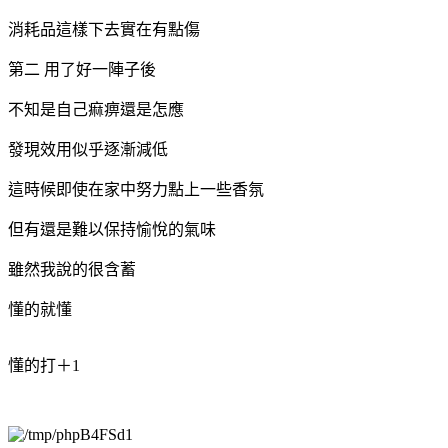
消耗品這樣下去實在有點傷
第二 用了好一陣子後
不知是自己痲痹還是怎應
發現效用似乎逐漸減低
這時候即使在家中努力點上一些香氛
但有還是難以保持愉悅的氣味
雖然我說的很含蓄
懂的就懂
懂的打＋1