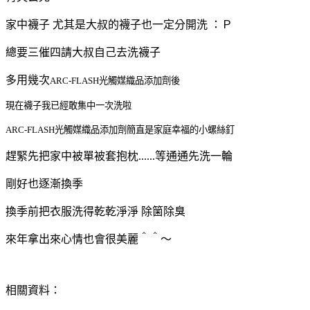
家中襪子 尤其是大叔的襪子也一定分開洗 ：Ｐ
總要三催四請大叔自己去洗襪子
多用幾次
ARC-FLASH光觸媒織品添加劑後
現在襪子我已經敢集中一次洗啦
ARC-FLASH光觸媒織品添加劑簡直是家庭幸福的小螺絲釘
趕緊先把家中被單被套抱枕......等通通先洗一輪
剛好也逐漸換季
換季前把衣服洗得乾乾淨淨 除箘除臭
來年拿出來心情也會很美麗＾＾～
相關資料：