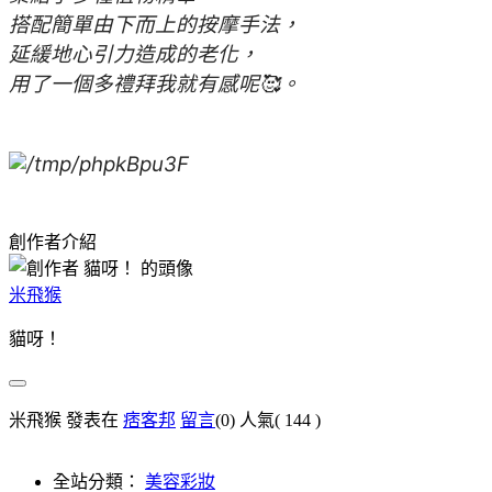
搭配簡單由下而上的按摩手法，
延緩地心引力造成的老化，
用了一個多禮拜我就有感呢🥰。
創作者介紹
米飛猴
貓呀！
米飛猴 發表在
痞客邦
留言
(0)
人氣(
144
)
全站分類：
美容彩妝