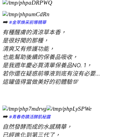
➡️
#金萃煥采前導精華
有種醒膚的清涼草本香，
是很好聞的那種，
清爽又有修護功能，
也能幫助後續的保養品吸收，
是我週年慶必買清單保養品NO. 1，
若你還在疑惑前導液到底有沒有必要…
這罐值得當做美好的初體驗💯
➡️
#青春奇蹟活酵肌秘露
自然發酵而成的水感精華，
已經進化到第三代了，