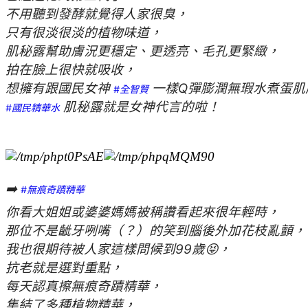
不用聽到發酵就覺得人家很臭，
只有很淡很淡的植物味道，
肌秘露幫助膚況更穩定、更透亮、毛孔更緊緻，
拍在臉上很快就吸收，
想擁有跟國民女神
一樣Q彈膨潤無瑕水煮蛋肌
#全智賢
肌秘露就是女神代言的啦！
#國民精華水
➡️
#無痕奇蹟精華
你看大姐姐或婆婆媽媽被稱讚看起來很年輕時，
那位不是齜牙咧嘴（？）的笑到腦後外加花枝亂顫，
我也很期待被人家這樣問候到99歲😝，
抗老就是選對重點，
每天認真擦無痕奇蹟精華，
集結了多種植物精華，