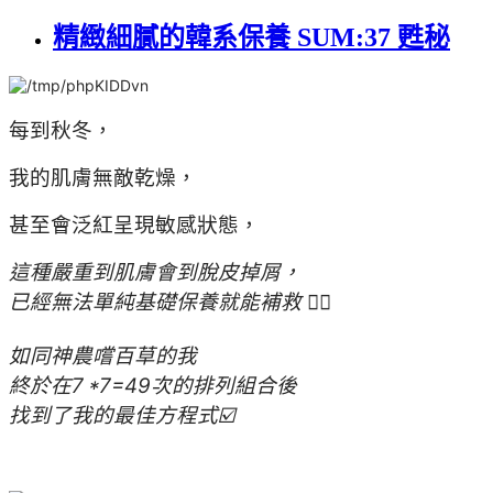
精緻細膩的韓系保養 SUM:37 甦秘
每到秋冬，
我的肌膚無敵乾燥，
甚至會泛紅呈現敏感狀態，
這種嚴重到肌膚會到脫皮掉屑，
已經無法單純基礎保養就能補救 😮‍💨
如同神農嚐百草的我
終於在7 *7=49次的排列組合後
找到了我的最佳方程式☑️