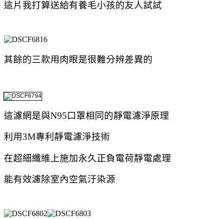
這片我打算送給有養毛小孩的友人試試
其餘的三款用肉眼是很難分辨差異的
這濾網是與N95口罩相同的靜電濾淨原理
利用3M專利靜電濾淨技術
在超細纖維上施加永久正負電荷靜電處理
能有效濾除室內空氣汙染源