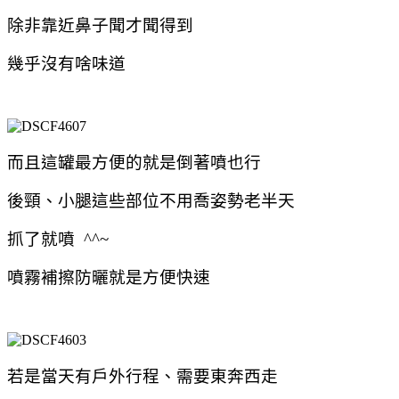
除非靠近鼻子聞才聞得到
幾乎沒有啥味道
而且這罐最方便的就是倒著噴也行
後頸、小腿這些部位不用喬姿勢老半天
抓了就噴 ^^~
噴霧補擦防曬就是方便快速
若是當天有戶外行程、需要東奔西走