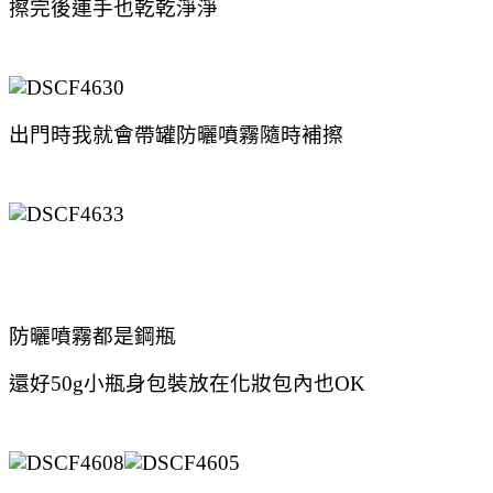
擦完後連手也乾乾淨淨
出門時我就會帶罐防曬噴霧隨時補擦
防曬噴霧都是鋼瓶
還好50g小瓶身包裝放在化妝包內也OK