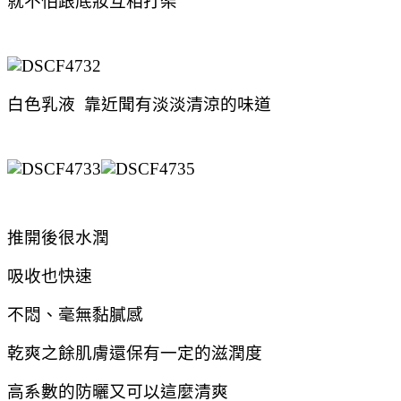
就不怕跟底妝互相打架
白色乳液 靠近聞有淡淡清涼的味道
推開後很水潤
吸收也快速
不悶、毫無黏膩感
乾爽之餘肌膚還保有一定的滋潤度
高系數的防曬又可以這麼清爽