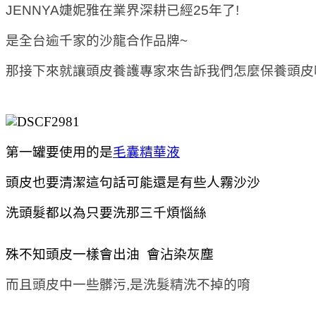
JENNYA
婕妮雅在業界深耕已經25年了!
是全台逾千家的沙龍合作品牌~
那接下來就讓頭皮養護專家來告訴我們怎麼保養頭皮
第一罐要使用的是
毛囊精華液
頭皮也要清潔這句話可能還是有些人霧沙沙
洗頭髮都以為只要洗那三千煩惱絲
殊不知頭皮
一樣會出油 會沾染灰塵
而且頭皮中一些髒污,是洗髮精洗不掉的唷