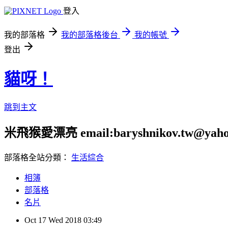
登入
我的部落格
我的部落格後台
我的帳號
登出
貓呀！
跳到主文
米飛猴愛漂亮 email:baryshnikov.tw@yaho
部落格全站分類：
生活綜合
相簿
部落格
名片
Oct
17
Wed
2018
03:49