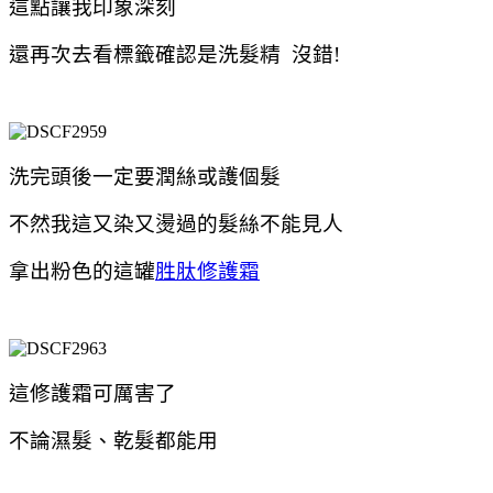
這點讓我印象深刻
還再次去看標籤確認是洗髮精 沒錯!
洗完頭後一定要潤絲或護個髮
不然我這又染又燙過的髮絲不能見人
拿出粉色的這罐
胜肽修護霜
這修護霜可厲害了
不論濕髮、乾髮都能用