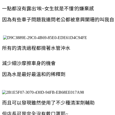
一點都沒有露出'唉~女生就是不懂'的嫌棄感
因為有些車子問題我連問老公都被意興闌珊的叫我自己
所有的清洗過程都揹著水管沖水
減少細沙摩擦車身的機會
因為水是最好最溫和的稀釋劑
而且可以發現雖然使用了不少種清潔劑輔助
但店長可是完全沒有戴口罩耶~