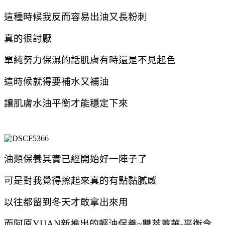
這種時候我反而容易出油又長粉刺
真的很討厭
單純努力保濕的話
肌膚有時還是不見起色
這時候就得要補水又補油
讓肌膚水油平衡才能穩定下來
油類保養其實已經開始好一陣子了
可是對我覺得擦起來真的有點黏膩感
以往都留到冬天才敢拿出來用
而阿原YUAN新推出的輕油保養~雙萃菁華-平衡令