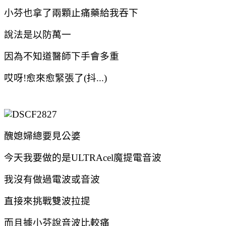
小芬也拿了兩顆止痛藥給我吞下
說法是以防萬一
因為不知道醫師下手會多重
哎呀!愈來愈緊張了(抖...)
醜媳婦總要見公婆
今天我要做的是ULTRAcel魔提電音波
我沒有做過電波或音波
直接來挑戰雙波拉提
而且據小芬說音波比較痛