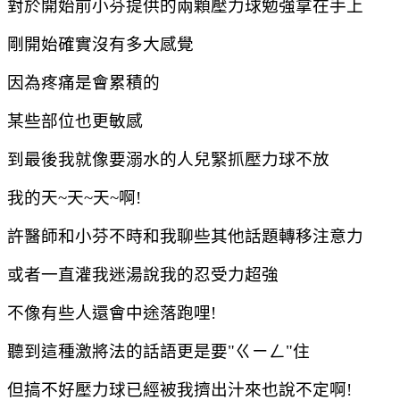
對於開始前小芬提供的兩顆壓力球勉強拿在手上
剛開始確實沒有多大感覺
因為疼痛是會累積的
某些部位也更敏感
到最後我就像要溺水的人兒緊抓壓力球不放
我的天~天~天~啊!
許醫師和小芬不時和我聊些其他話題轉移注意力
或者一直灌我迷湯說我的忍受力超強
不像有些人還會中途落跑哩!
聽到這種激將法的話語更是要"ㄍㄧㄥ"住
但搞不好壓力球已經被我擠出汁來也說不定啊!