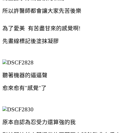
所以許醫師都會讓大家先苦後樂
為了愛美 有苦盡甘來的感覺啊!
先畫線標記後塗抹凝膠
聽著機器的逼逼聲
愈來愈有"感覺"了
原本自認為忍受力還算強的我