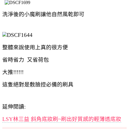
洗淨後的小魔刷讓他自然風乾即可
整體來說使用上真的很方便
省時省力 又省荷包
大推!!!!!!
這隻絕對是敷臉控必備的刷具
延伸閱讀:
LSY林三益 斜角底妝刷~刷出好質感的輕薄透底妝