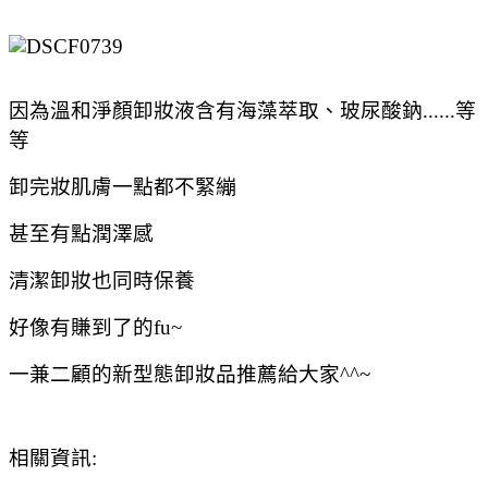
因為溫和淨顏卸妝液含有海藻萃取、玻尿酸鈉......等
等
卸完妝肌膚一點都不緊繃
甚至有點潤澤感
清潔卸妝也同時保養
好像有賺到了的fu~
一兼二顧的新型態卸妝品推薦給大家^^~
相關資訊: