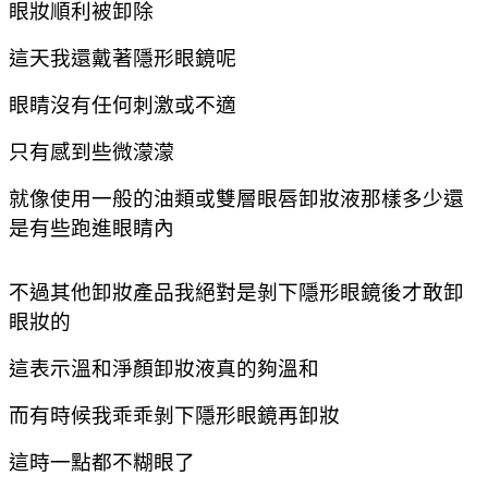
眼妝順利被卸除
這天我還戴著隱形眼鏡呢
眼睛沒有任何刺激或不適
只有感到些微濛濛
就像使用一般的油類或雙層眼唇卸妝液那樣
多少還
是有些跑進眼睛內
不過其他卸妝產品我絕對是剝下隱形眼鏡後才敢卸
眼妝的
這表示溫和淨顏卸妝液真的夠溫和
而有時候我乖乖剝下隱形眼鏡再卸妝
這時一點都不糊眼了