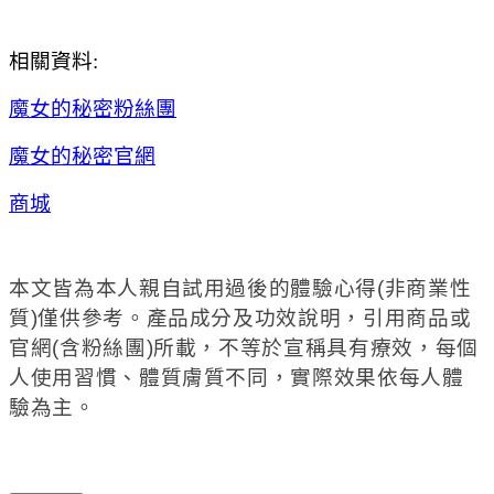
相關資料:
魔女的秘密粉絲團
魔女的秘密官網
商城
本文皆為本人親自試用過後的體驗心得(非商業性
質)僅供參考。產品成分及功效說明，引用商品或
官網(含粉絲團)所載，不等於宣稱具有療效，每個
人使用習慣、體質膚質不同，實際效果依每人體
驗為主。