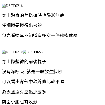
穿上貼身的內搭褲時也隱形無痕
仔細摸是摸得出來的
但光看還真不知道有多穿一件秘密武器
穿上微整褲的前後樣子
沒有深呼吸 就是一般放空狀態
可以看出背部中段線條比較平順
游泳圈沒有溢出那麼多
前面小腹也有收斂