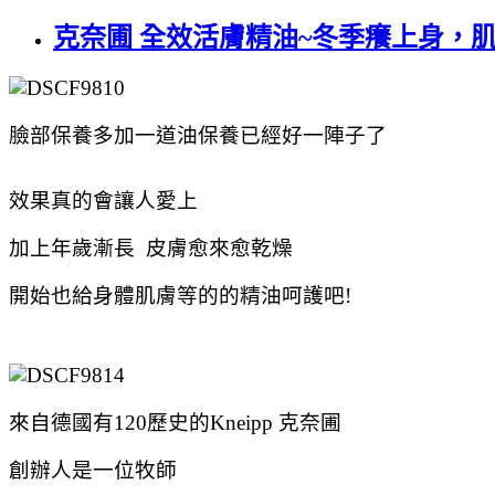
克奈圃 全效活膚精油~冬季癢上身，
臉部保養多加一道油保養已經好一陣子了
效果真的會讓人愛上
加上年歲漸長 皮膚愈來愈乾燥
開始也給身體肌膚等的的精油呵護吧!
來自德國有120歷史的
Kneipp 克奈圃
創辦人是一位牧師