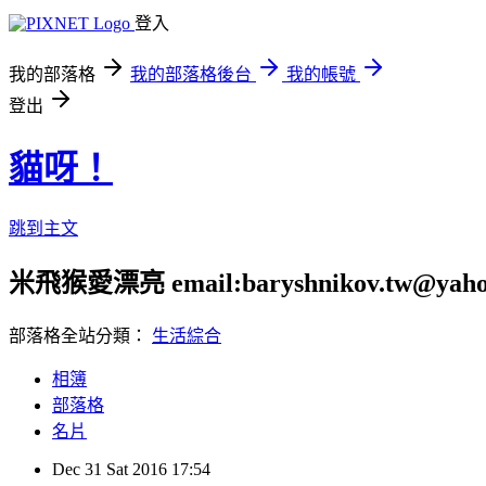
登入
我的部落格
我的部落格後台
我的帳號
登出
貓呀！
跳到主文
米飛猴愛漂亮 email:baryshnikov.tw@yaho
部落格全站分類：
生活綜合
相簿
部落格
名片
Dec
31
Sat
2016
17:54