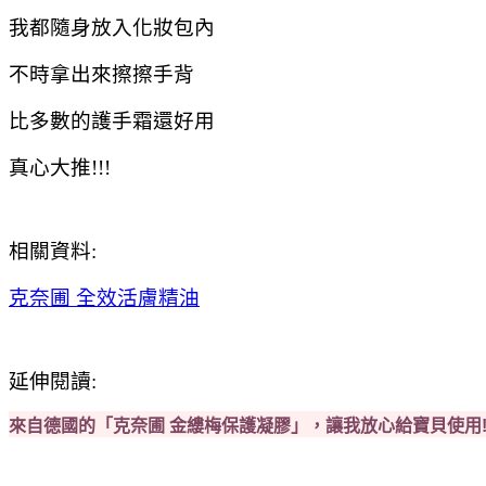
我都隨身放入化妝包內
不時拿出來擦擦手背
比多數的護手霜還好用
真心大推!!!
相關資料:
克奈圃 全效活膚精油
延伸閱讀:
來自德國的「克奈圃 金縷梅保護凝膠」，讓我放心給寶貝使用