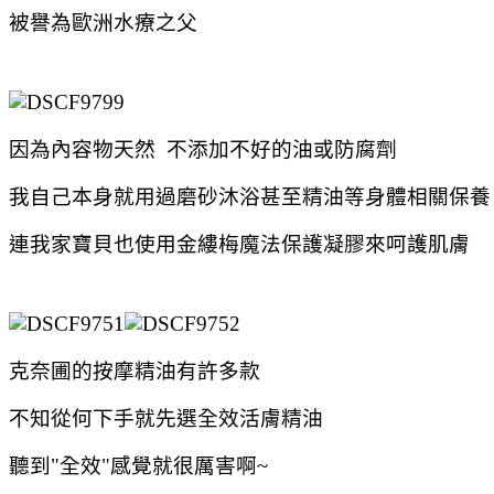
被譽為歐洲水療之父
因為內容物天然 不添加不好的油或防腐劑
我自己本身就用過磨砂沐浴甚至精油等身體相關保養
連我家寶貝也使用金縷梅魔法保護凝膠來呵護肌膚
克奈圃的按摩精油有許多款
不知從何下手就先選全效活膚精油
聽到"全效"感覺就很厲害啊~