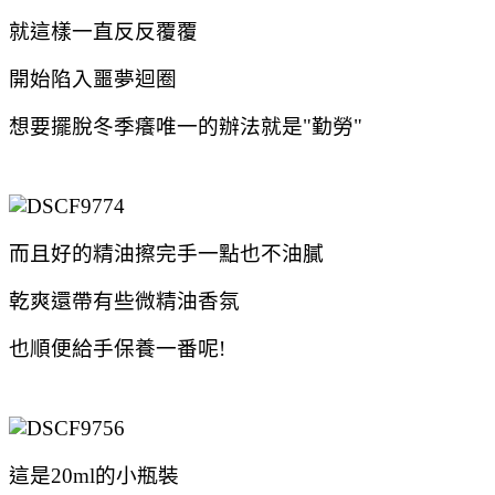
就這樣一直反反覆覆
開始陷入噩夢迴圈
想要擺脫冬季癢唯一的辦法就是"勤勞"
而且好的精油擦完手一點也不油膩
乾爽還帶有些微精油香氛
也順便給手保養一番呢!
這是20ml的小瓶裝