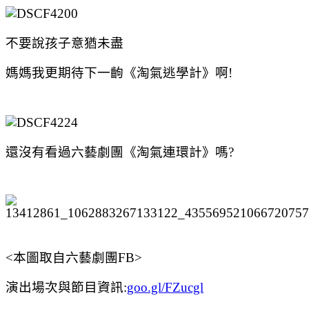
不要說孩子意猶未盡
媽媽我更期待下一齣《淘氣逃學計》啊!
還沒有看過六藝劇團《淘氣連環計》嗎?
<本圖取自六藝劇團FB>
演出場次與節目資訊:
goo.gl/FZucgl