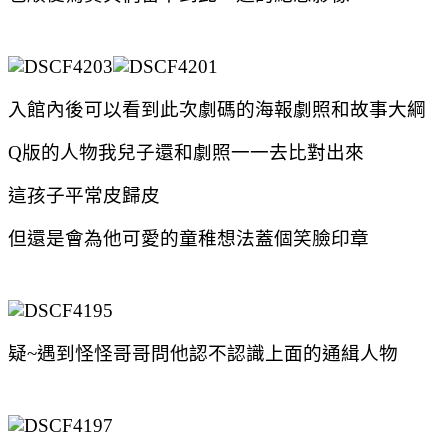
入館內後可以看到此次劇碼的海報劇照和故事大綱
Q版的人物我兒子還和劇照一一去比對出來
這孩子平常皮歸皮
但還是會為他可愛的童稚想法蓋個笑臉印章
疑~遇到怪怪哥哥問他認不認識上面的通緝人物