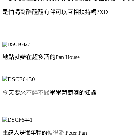
是怕喝到醉醺醺有伴可以互相扶持嗎?XD
地點就辦在超多酒的
Pan House
今天要來
不醉不歸
學學葡萄酒的知識
主講人是很年輕的
彼得潘
Peter Pan