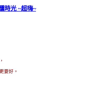
醺時光 ~超嗨~
，
更要好。