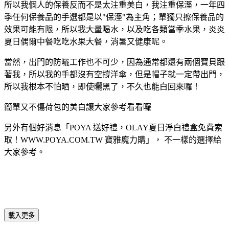
所以我個人的保養反而不是太注重美白，我注重保溼，一年四
季任何保養品的手選都是以"保溼"為主角；單獨只擦保養品的
效果可能有限，所以我大量喝水，以及吃各類當季水果，炎炎
夏日偶爾中餐吃吃水果大餐，消暑又健康呢。
當然，出門的防曬工作也不可少，因為通常都還有兩個寶貝跟
著我，所以我的手都沒有空撐洋傘，但是帽子就一定帶出門，
所以我根本不怕晒，即使曬黑了，不久也能白回來囉！
簡單又不傷荷包的美白讓大家參考看看囉
另外有個好消息「POYA 送好禮，OLAY夏日淨白禮盒免費索
取！WWW.POYA.COM.TW 寶雅魔力購」， 不一樣的選擇給
大家參考。
載入更多