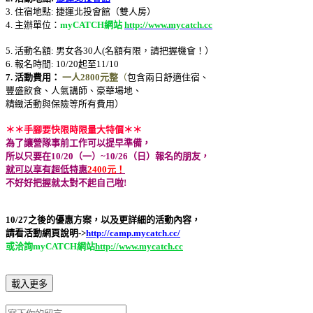
3. 住宿地點: 捷運北投會館（雙人房）
4. 主辦單位：
myCATCH網站
http://www.mycatch.cc
5. 活動名額: 男女各30人(名額有限，請把握機會！）
6. 報名時間: 10/20起至11/10
7. 活動費用：
一人2800元整
（
包含兩日舒適住宿、
豐盛飲食、人氣講師、豪華場地、
精緻活動與保險等所有費用）
＊＊手腳要快限時限量大特價＊＊
為了讓營隊事前工作可以提早準備，
所以只要在10/20（一）~10/26（日）報名的朋友，
就可以享有超低特惠
2400元！
不好好把握就太對不起自己啦!
10/27之後的優惠方案，以及更詳細的活動內容，
請看活動網頁說明->
http://camp.mycatch.cc/
或洽詢myCATCH網站
http://www.mycatch.cc
載入更多