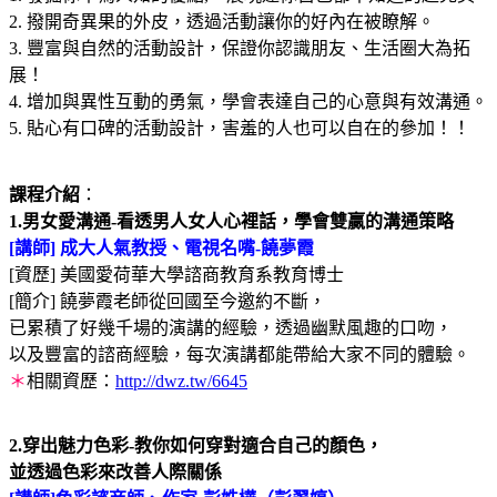
2. 撥開奇異果的外皮，透過活動讓你的好內在被瞭解。
3. 豐富與自然的活動設計，保證你認識朋友、生活圈大為拓
展！
4. 增加與異性互動的勇氣，學會表達自己的心意與有效溝通。
5. 貼心有口碑的活動設計，害羞的人也可以自在的參加！！
課程介紹
：
1.男女愛溝通-看透男人女人心裡話，學會雙贏的溝通策略
[講師] 成大人氣教授、電視名嘴-饒夢霞
[資歷] 美國愛荷華大學諮商教育系教育博士
[簡介] 饒夢霞老師從回國至今邀約不斷，
已累積了好幾千場的演講的經驗，透過幽默風趣的口吻，
以及豐富的諮商經驗，每次演講都能帶給大家不同的體驗。
＊
相關資歷：
http://dwz.tw/6645
2.穿出魅力色彩-教你如何穿對適合自己的顏色，
並透過色彩來改善人際關係