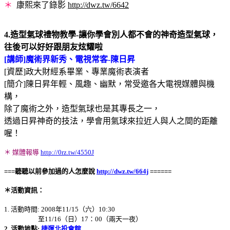
＊
康熙來了錄影
http://dwz.tw/6642
4.造型氣球禮物教學-讓你學會別人都不會的神奇造型氣球，
往後可以好好跟朋友炫耀啦
[講師]魔術界新秀、電視常客-陳日昇
[資歷]政大財經系畢業、專業魔術表演者
[簡介]陳日昇年輕、風趣、幽默，常受邀各大電視媒體與機
構，
除了魔術之外，造型氣球也是其專長之一，
透過日昇神奇的技法，學會用氣球來拉近人與人之間的距離
喔！
＊ 媒體報導
http://0rz.tw/4550J
===聽聽以前參加過的人怎麼說
http://dwz.tw/664j
======
＊活動資訊：
1. 活動時間: 2008年11/15（六）10:30
至11/16（日）17：00（兩天一夜）
2. 活動地點:
捷運北投會館