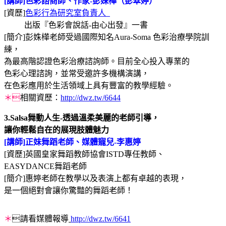
[講師]色彩諮商師、作家-彭姝樺（彭翠婷）
[資歷]
色彩行為研究室負責人
出版『色彩會說話-由心出發』一書
[簡介]彭姝樺老師受過國際知名Aura-Soma 色彩治療學院訓
練，
為最高階認證色彩治療諮詢師。目前全心投入專業的
色彩心理諮詢，並常受邀許多機構演講，
在色彩應用於生活領域上具有豐富的教學經驗。
＊
相關資歷：
http://dwz.tw/6644
3.Salsa舞動人生-透過溫柔美麗的老師引導，
讓你輕鬆自在的展現肢體魅力
[講師]正妹舞蹈老師、媒體寵兒-李惠婷
[資歷]英國皇家舞蹈教師協會ISTD專任教師、
EASYDANCE舞蹈老師
[簡介]惠婷老師在教學以及表演上都有卓越的表現，
是一個絕對會讓你驚豔的舞蹈老師！
＊
請看媒體報導
http://dwz.tw/6641