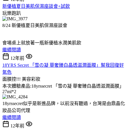
新優植夏日美肌保濕座談會+試飲
玩樂跑趴
8/24 新優植夏日美肌保濕座談會
會場桌上就放著一瓶新優植水潤美肌飲
繼續閱讀
12年前
18YRS Secret 「雪の凝 華奢臻白晶透滋潤面膜」幫我回復好
氣色
面膜控!!!
美容彩妝
本次體驗產品:18yrssecret 「雪の凝 華奢臻白晶透滋潤面膜」
27ml*2
18yrssecret似乎是新進品牌，以前沒有聽過，台灣是由鼎晶化
妝品公司代理
繼續閱讀
12年前