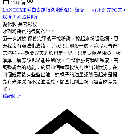
13年前
LANCOME瞬白奇蹟持久嫩粉餅升級版~~~好用到先PO文，
以後再補照片啦!
愛化妝
美容彩妝
收到粉餅真的很開心!!!!!!
第一次試擦:保養完畢後單擦粉餅，擦起來粉超級細，夏
天我沒有辦法化濃妝，所以只上淡淡一層，遮瑕力普普(
當然啦~~~想要完美遮瑕也是可以，只是要像塗油漆一樣
厚厚一層應該也是能達到的)，但整個臉有種細緻感，有
調整膚色的功能；約莫四個鐘頭後沒有啥出油狀況；在
四個鐘頭後有些些出油，這樣子的油量讓臉看起來是提
亮有光澤感而不是油膩感，簡直比剛上粉時還自然漂亮
耶。
繼續閱讀