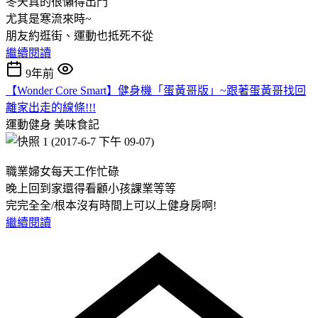
冬天真的很懶得出門
尤其是寒流來時~
朋友約逛街、運動也抵死不從
繼續閱讀
9年前
【Wonder Core Smart】健身機「蛋黃哥版」~跟著蛋黃哥找回
離家出走的線條!!!
運動健身
美味食記
職業婦女每天工作忙碌
晚上回到家還得看顧小孩課業等等
完完全全/根本沒有時間上可以上健身房啊!
繼續閱讀