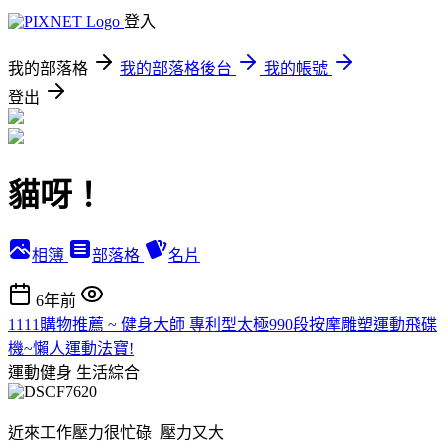
登入
我的部落格
我的部落格後台
我的帳號
登出
貓呀！
相簿
部落格
名片
6年前
1111購物推薦 ~ 健身大師 專利型太極990段按摩雕塑運動飛碟
機~懶人運動法寶!
運動健身
生活綜合
近來工作壓力很忙碌 壓力又大