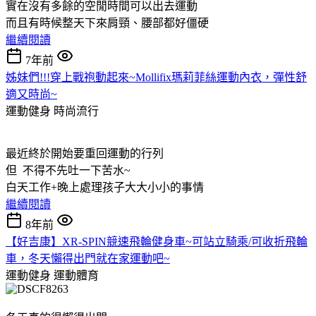
實在沒有多餘的空閒時間可以出去運動
而且有時候整天下來肩頸、腰部都好僵硬
繼續閱讀
7年前
姊妹們!!!穿上戰袍動起來~Mollifix瑪莉菲絲運動內衣，彈性舒
適又時尚~
運動健身
時尚流行
最近終於開始要重回運動的行列
但 不得不先吐一下苦水~
白天工作+晚上處理孩子大大小小的事情
繼續閱讀
8年前
【好吉康】XR-SPIN競速飛輪健身車~可站立騎乘/可收折飛輪
車，冬天懶得出門就在家運動吧~
運動健身
運動體育